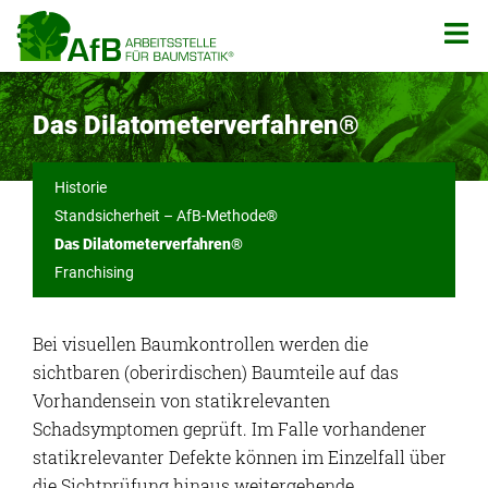
Zum
Inhalt
springen
Das Dilatometerverfahren®
Historie
Standsicherheit – AfB-Methode®
Das Dilatometerverfahren®
Franchising
Bei visuellen Baumkontrollen werden die
sichtbaren (oberirdischen) Baumteile auf das
Vorhandensein von statikrelevanten
Schadsymptomen geprüft. Im Falle vorhandener
statikrelevanter Defekte können im Einzelfall über
die Sichtprüfung hinaus weitergehende